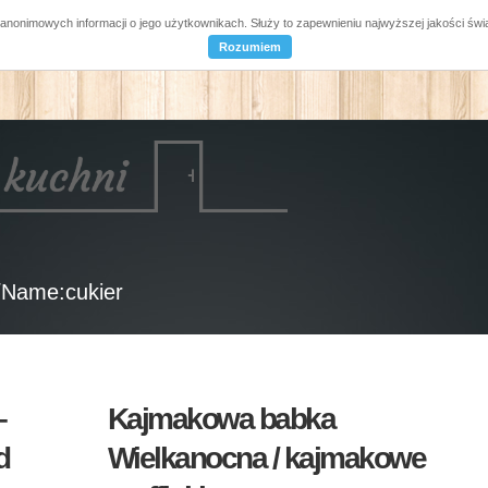
a anonimowych informacji o jego użytkownikach. Służy to zapewnieniu najwyższej jakości ś
Rozumiem
/Name:cukier
–
Kajmakowa babka
d
Wielkanocna / kajmakowe