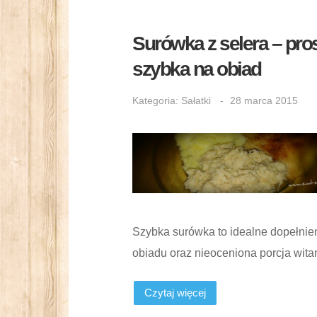
Surówka z selera – pros
szybka na obiad
Kategoria:
Sałatki
28 marca 2015
Szybka surówka to idealne dopełnie
obiadu oraz nieoceniona porcja wita
Czytaj więcej