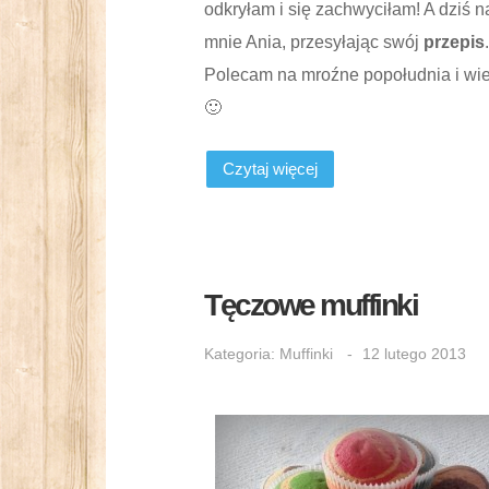
odkryłam i się zachwyciłam! A dziś n
mnie Ania, przesyłając swój
przepis
.
Polecam na mroźne popołudnia i wi
🙂
Czytaj więcej
Tęczowe muffinki
Kategoria:
Muffinki
12 lutego 2013