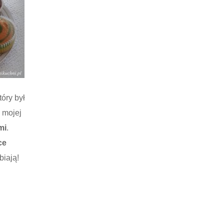
óry był
 mojej
mi
.
ce
biają!