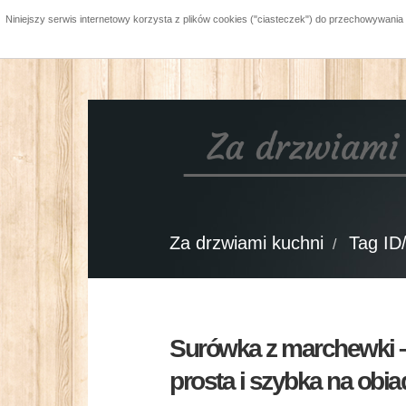
Niniejszy serwis internetowy korzysta z plików cookies ("ciasteczek") do przechowywani
Za drzwiami kuchni
Tag ID
Surówka z marchewki 
prosta i szybka na obia