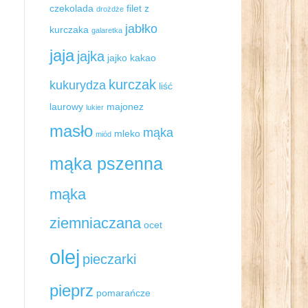
czekolada
filet z
drożdże
jabłko
kurczaka
galaretka
jaja
jajka
jajko
kakao
kurczak
kukurydza
liść
laurowy
majonez
lukier
masło
mąka
mleko
miód
mąka pszenna
mąka
ziemniaczana
ocet
olej
pieczarki
pieprz
pomarańcze