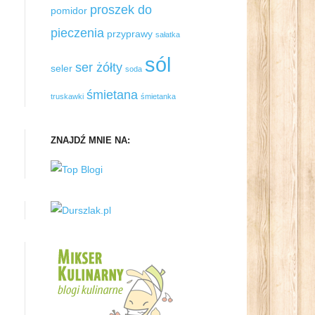
proszek do
pomidor
pieczenia
przyprawy
sałatka
sól
ser żółty
seler
soda
śmietana
truskawki
śmietanka
ZNAJDŹ MNIE NA: