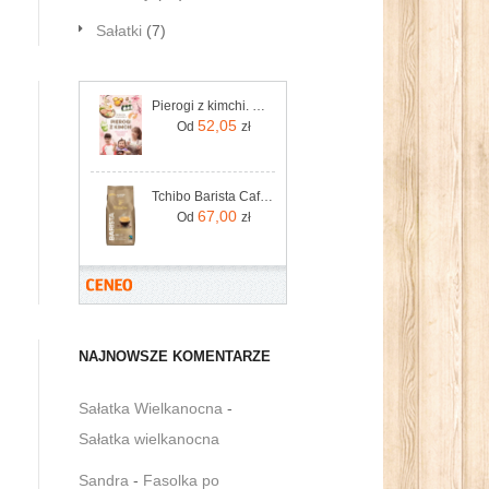
Sałatki
(7)
Pierogi z kimchi. Moje ulubione azjatyckie przepisy
52,05
Od
zł
Tchibo Barista Caffe Crema Kawa ziarnista 1kg
67,00
Od
zł
NAJNOWSZE KOMENTARZE
Sałatka Wielkanocna
-
Sałatka wielkanocna
Sandra
-
Fasolka po