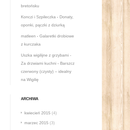
bretońsku
Konczi i Szpileczka
-
Donaty,
oponki, pączki z dziurką
matleen
-
Galaretki drobiowe
z kurczaka
Uszka wigilijne z grzybami -
Za drzwiami kuchni
-
Barszcz
czerwony (czysty) – idealny
na Wigilię
ARCHIWA
kwiecień 2015
(4)
marzec 2015
(3)