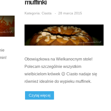
muffinki
Kategoria:
Ciasta
28 marca 2015
nie
min!
Obowiązkowa na Wielkanocnym stole!
Polecam szczególnie wszystkim
wielbicielom krówek 😉 Ciasto nadaje się
również idealnie do wypieku muffinek.
Czytaj więcej