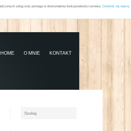
wiadczonych usług oraz pomaga w doskonaleniu funkcjonalności serwisu.
Dowiedz się więcej
HOME
O MNIE
KONTAKT