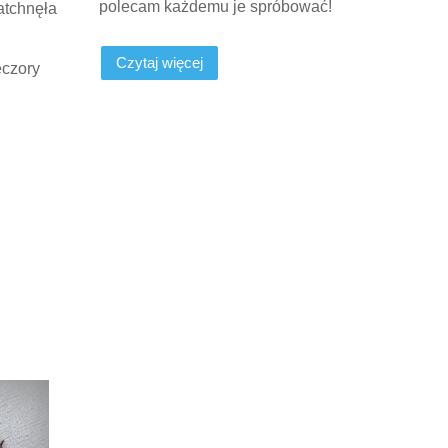
polecam każdemu je spróbować!
atchnęła
Czytaj więcej
eczory