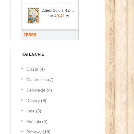
Dzieci Gotują. 4 pory roku
49,41
Od
zł
KATEGORIE
Ciasta
(4)
Ciasteczka
(7)
Dekoracje
(4)
Desery
(9)
Inne
(5)
Muffinki
(4)
Potrawy
(18)