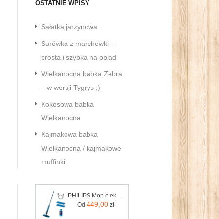
OSTATNIE WPISY
Sałatka jarzynowa
Surówka z marchewki –
prosta i szybka na obiad
Wielkanocna babka Zebra
– w wersji Tygrys ;)
Kokosowa babka
Wielkanocna
Kajmakowa babka
Wielkanocna / kajmakowe
muffinki
PHILIPS Mop elektryczny OneUp serii 3000 XV3101/11
449,00
Od
zł