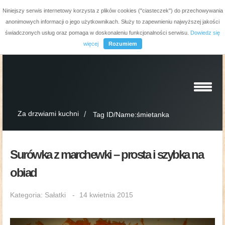
Niniejszy serwis internetowy korzysta z plików cookies ("ciasteczek") do przechowywania
anonimowych informacji o jego użytkownikach. Służy to zapewnieniu najwyższej jakości
świadczonych usług oraz pomaga w doskonaleniu funkcjonalności serwisu.
Dowiedz się
więcej
Rozumiem
Za drzwiami kuchni
Tag ID/Name:śmietanka
Surówka z marchewki – prosta i szybka na
obiad
Kategoria:
Sałatki
14 kwietnia 2015