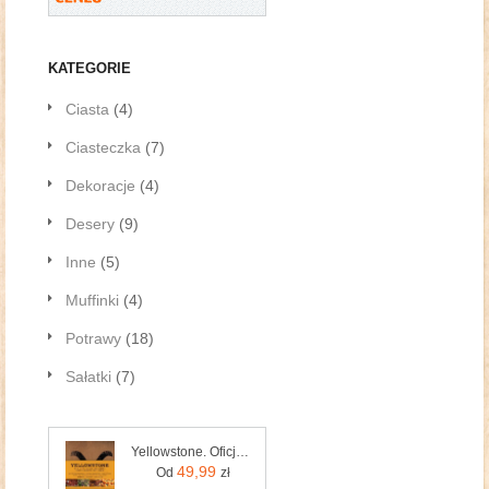
KATEGORIE
Ciasta
(4)
Ciasteczka
(7)
Dekoracje
(4)
Desery
(9)
Inne
(5)
Muffinki
(4)
Potrawy
(18)
Sałatki
(7)
Yellowstone. Oficjalna książka kucharska rodziny Duttonów Czarna Owca
49,99
Od
zł