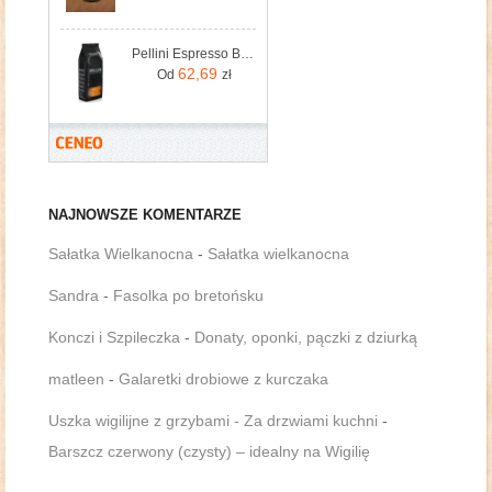
Pellini Espresso Bar N 82 Vivace Włoska Ziarnista Do Ekspresu 1kg
62,69
Od
zł
NAJNOWSZE KOMENTARZE
Sałatka Wielkanocna
-
Sałatka wielkanocna
Sandra
-
Fasolka po bretońsku
Konczi i Szpileczka
-
Donaty, oponki, pączki z dziurką
matleen
-
Galaretki drobiowe z kurczaka
Uszka wigilijne z grzybami - Za drzwiami kuchni
-
Barszcz czerwony (czysty) – idealny na Wigilię