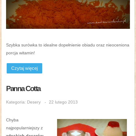
Szybka surówka to idealne dopełnienie obiadu oraz nieoceniona
porcja witamin!
Czytaj więcej
Panna Cotta
Kategoria:
Desery
22 lutego 2013
Chyba
najpopularniejszy z
włoskich deserów
.