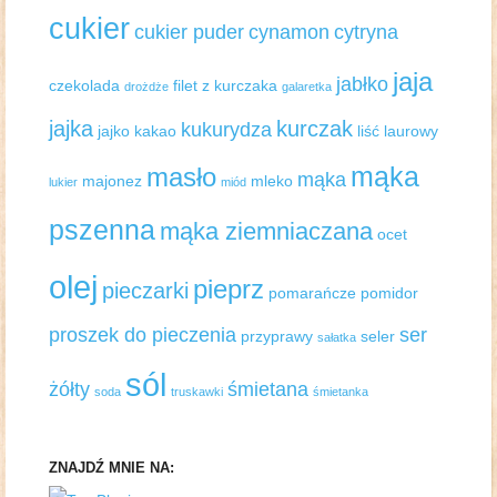
cukier
cukier puder
cynamon
cytryna
jaja
jabłko
czekolada
filet z kurczaka
drożdże
galaretka
jajka
kurczak
kukurydza
jajko
kakao
liść laurowy
mąka
masło
mąka
majonez
mleko
lukier
miód
pszenna
mąka ziemniaczana
ocet
olej
pieprz
pieczarki
pomarańcze
pomidor
proszek do pieczenia
ser
przyprawy
seler
sałatka
sól
żółty
śmietana
soda
truskawki
śmietanka
ZNAJDŹ MNIE NA: