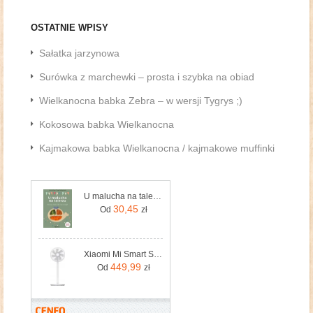
OSTATNIE WPISY
Sałatka jarzynowa
Surówka z marchewki – prosta i szybka na obiad
Wielkanocna babka Zebra – w wersji Tygrys ;)
Kokosowa babka Wielkanocna
Kajmakowa babka Wielkanocna / kajmakowe muffinki
U malucha na talerzu. Zdrowa dieta dla niemowląt
30,45
Od
zł
Xiaomi Mi Smart Standing Fan 1C Biały
449,99
Od
zł