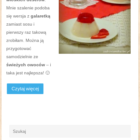
Mnie szalenie podoba
się wersja z
galaretką
zamiast sosu i
pierwszy raz takową
zrobiłam. Można ją
przygotować
samodzielnie ze
świeżych owoców
– i
taka jest najlepsza! 🙂
Czytaj więcej