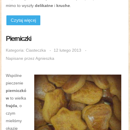
mimo to wyszły
delikatne
i
kruche
.
Czytaj więcej
Pierniczki
Kategoria:
Ciasteczka
12 lutego 2013
Napisane przez
Agnieszka
Wspólne
pieczenie
pierniczkó
w
to wielka
frajda
, o
czym
mieliśmy
okazję