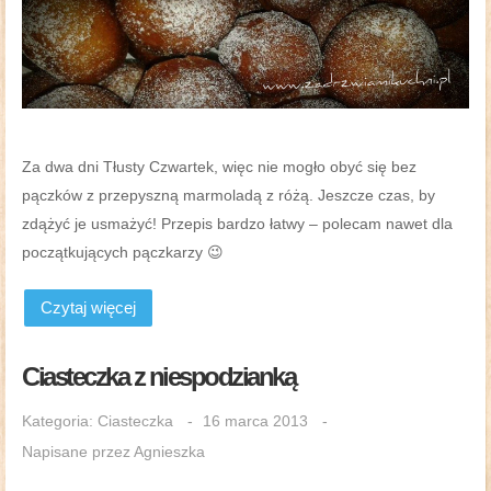
Za dwa dni Tłusty Czwartek, więc nie mogło obyć się bez
pączków z przepyszną marmoladą z różą. Jeszcze czas, by
zdążyć je usmażyć! Przepis bardzo łatwy – polecam nawet dla
początkujących pączkarzy 😉
Czytaj więcej
Ciasteczka z niespodzianką
Kategoria:
Ciasteczka
16 marca 2013
Napisane przez
Agnieszka