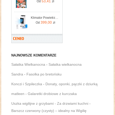
53,41
Od
zł
Klimator Powietrza 3w1 ADM – Nawilżacz, Oczyszczacz i Ochładzacz Powietrza
399,00
Od
zł
NAJNOWSZE KOMENTARZE
Sałatka Wielkanocna
-
Sałatka wielkanocna
Sandra
-
Fasolka po bretońsku
Konczi i Szpileczka
-
Donaty, oponki, pączki z dziurką
matleen
-
Galaretki drobiowe z kurczaka
Uszka wigilijne z grzybami - Za drzwiami kuchni
-
Barszcz czerwony (czysty) – idealny na Wigilię