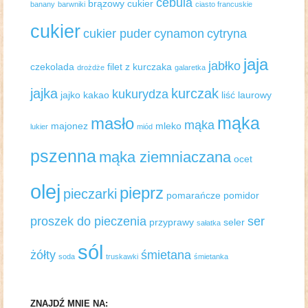
cebula
brązowy cukier
banany
barwniki
ciasto francuskie
cukier
cukier puder
cynamon
cytryna
jaja
jabłko
czekolada
filet z kurczaka
drożdże
galaretka
jajka
kurczak
kukurydza
jajko
kakao
liść laurowy
mąka
masło
mąka
majonez
mleko
lukier
miód
pszenna
mąka ziemniaczana
ocet
olej
pieprz
pieczarki
pomarańcze
pomidor
proszek do pieczenia
ser
przyprawy
seler
sałatka
sól
żółty
śmietana
soda
truskawki
śmietanka
ZNAJDŹ MNIE NA: