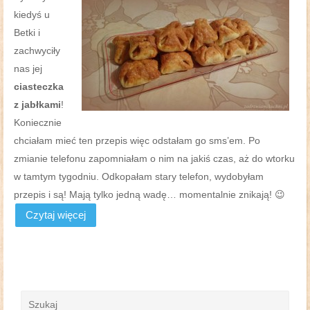
kiedyś u
Betki i
zachwyciły
nas jej
ciasteczka
z jabłkami
!
Koniecznie
chciałam mieć ten przepis więc odstałam go sms’em. Po
zmianie telefonu zapomniałam o nim na jakiś czas, aż do wtorku
w tamtym tygodniu. Odkopałam stary telefon, wydobyłam
przepis i są! Mają tylko jedną wadę… momentalnie znikają! 😉
Czytaj więcej