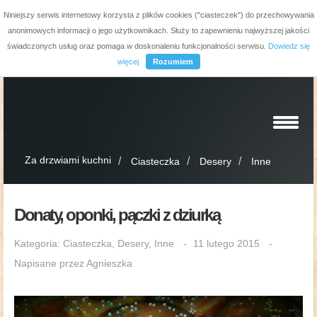
Niniejszy serwis internetowy korzysta z plików cookies ("ciasteczek") do przechowywania
anonimowych informacji o jego użytkownikach. Służy to zapewnieniu najwyższej jakości
świadczonych usług oraz pomaga w doskonaleniu funkcjonalności serwisu.
Dowiedz się
więcej
Rozumiem
Za drzwiami kuchni
Ciasteczka
Desery
Inne
Donaty, oponki, pączki z dziurką
Kategoria:
Ciasteczka
,
Desery
,
Inne
11 lutego 2015
Napisane przez
Agnieszka