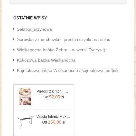
OSTATNIE WPISY
Sałatka jarzynowa
Surówka z marchewki – prosta i szybka na obiad
Wielkanocna babka Zebra – w wersji Tygrys ;)
Kokosowa babka Wielkanocna
Kajmakowa babka Wielkanocna / kajmakowe muffinki
Pierogi z kimchi. Moje ulubione azjatyckie przepisy
52,05
Od
zł
Vileda Infinity Flex Suszarka Na Pranie Czarny (178872)
256,00
Od
zł