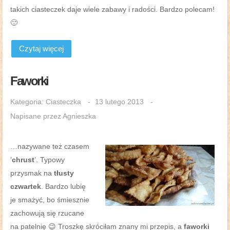
takich ciasteczek daje wiele zabawy i radości. Bardzo polecam!
🙂
Czytaj więcej
Faworki
Kategoria:
Ciasteczka
13 lutego 2013
Napisane przez
Agnieszka
…nazywane też czasem
’
chrust
’. Typowy
przysmak na
tłusty
czwartek
. Bardzo lubię
je smażyć, bo śmiesznie
zachowują się rzucane
na patelnię 😉 Troszkę skróciłam znany mi przepis, a
faworki