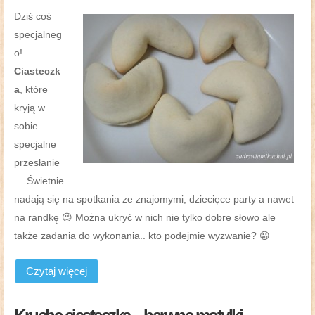
Dziś coś
specjalneg
o!
Ciasteczk
a
, które
kryją w
sobie
specjalne
przesłanie
… Świetnie
nadają się na spotkania ze znajomymi, dziecięce party a nawet
na randkę 😉 Można ukryć w nich nie tylko dobre słowo ale
także zadania do wykonania.. kto podejmie wyzwanie? 😀
Czytaj więcej