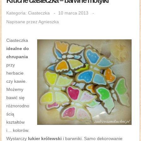
Kruche ciasteczka – barwne motylki
Kategoria:
Ciasteczka
10 marca 2013
Napisane przez
Agnieszka
Ciasteczka
idealne do
chrupania
przy
herbacie
czy kawie.
Możemy
bawić się
różnorodno
ścią
kształtów
i… kolorów.
Wystarczy
lukier królewski
i barwniki. Samo dekorowanie