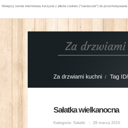
Niniejszy serwis internetowy korzysta z plików cookies ("ciasteczek") do przechowywani
Za drzwiami kuchni
Tag ID
Sałatka wielkanocna
Kategoria:
Sałatki
28 marca 2015