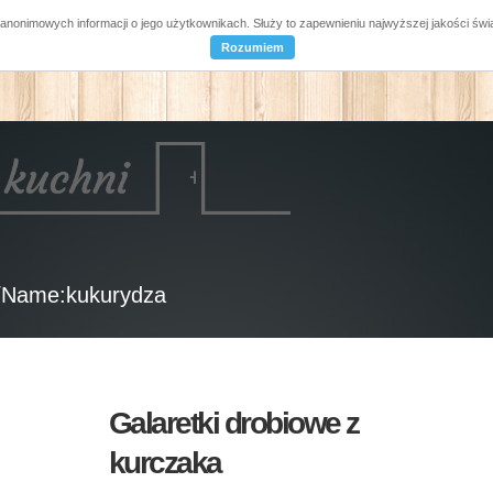
a anonimowych informacji o jego użytkownikach. Służy to zapewnieniu najwyższej jakości ś
Rozumiem
/Name:kukurydza
Galaretki drobiowe z
kurczaka