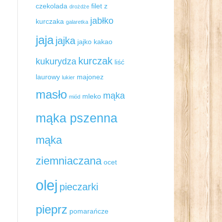
czekolada
filet z
drożdże
jabłko
kurczaka
galaretka
jaja
jajka
jajko
kakao
kurczak
kukurydza
liść
laurowy
majonez
lukier
masło
mąka
mleko
miód
mąka pszenna
mąka
ziemniaczana
ocet
olej
pieczarki
pieprz
pomarańcze