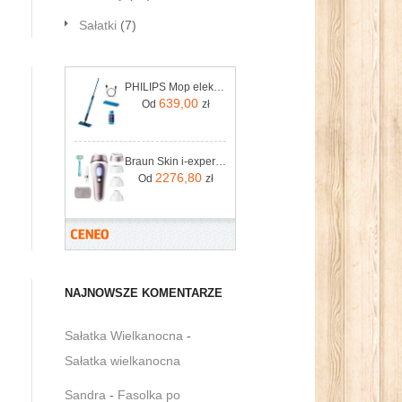
Sałatki
(7)
PHILIPS Mop elektryczny OneUp serii 5000 XV5113/01
639,00
Od
zł
Braun Skin i-expert Pro IPL PL7432
2276,80
Od
zł
NAJNOWSZE KOMENTARZE
Sałatka Wielkanocna
-
Sałatka wielkanocna
Sandra
-
Fasolka po