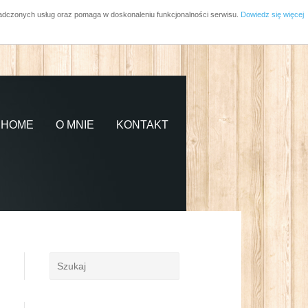
wiadczonych usług oraz pomaga w doskonaleniu funkcjonalności serwisu.
Dowiedz się więcej
HOME
O MNIE
KONTAKT