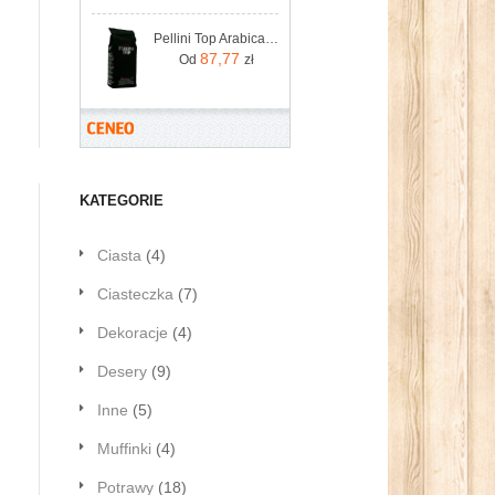
Pellini Top Arabica 100% Ziarnista 1kg
87,77
Od
zł
KATEGORIE
Ciasta
(4)
Ciasteczka
(7)
Dekoracje
(4)
Desery
(9)
Inne
(5)
Muffinki
(4)
Potrawy
(18)