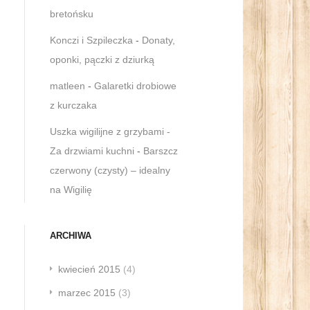
bretońsku
Konczi i Szpileczka
-
Donaty,
oponki, pączki z dziurką
matleen
-
Galaretki drobiowe
z kurczaka
Uszka wigilijne z grzybami -
Za drzwiami kuchni
-
Barszcz
czerwony (czysty) – idealny
na Wigilię
ARCHIWA
kwiecień 2015
(4)
marzec 2015
(3)