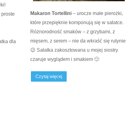
ki!
Makaro
n Tortellini
– urocze małe pierożki,
 proste
które przepięknie komponują się w sałatce.
Różnorodność smaków – z grzybami, z
mięsem, z serem – nie da wkraść się rutynie
atka dla
😉 Sałatka zakosztowana u mojej siostry
czaruje wyglądem i smakiem 🙂
Czytaj więcej