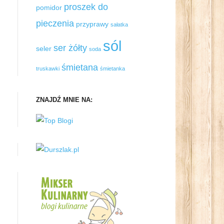
proszek do
pomidor
pieczenia
przyprawy
sałatka
sól
ser żółty
seler
soda
śmietana
truskawki
śmietanka
ZNAJDŹ MNIE NA: