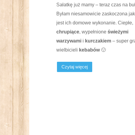
Sałatkę już mamy – teraz czas na buł
Byłam niesamowicie zaskoczona jak
jest ich domowe wykonanie. Ciepłe,
chrupiące
, wypełnione
świeżymi
warzywami
i
kurczakiem
– super gr
wielbicieli
kebabów
🙂
Czytaj więcej