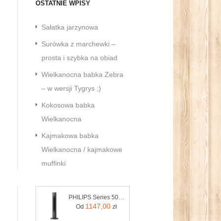
OSTATNIE WPISY
Sałatka jarzynowa
Surówka z marchewki –
prosta i szybka na obiad
Wielkanocna babka Zebra
– w wersji Tygrys ;)
Kokosowa babka
Wielkanocna
Kajmakowa babka
Wielkanocna / kajmakowe
muffinki
PHILIPS Series 5000 CX5535/11
1147,00
Od
zł