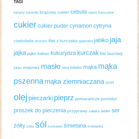
TAGI
cebula
brązowy cukier
banany
barwniki
ciasto francuskie
cukier
cukier puder
cynamon
cytryna
jaja
jabłko
czekolada
filet z kurczaka
drożdże
galaretka
jajka
kurczak
kukurydza
jajko
kakao
liść laurowy
mąka
masło
mąka
majonez
mleko
lukier
miód
pszenna
mąka ziemniaczana
ocet
olej
pieprz
pieczarki
pomarańcze
pomidor
proszek do pieczenia
ser
przyprawy
seler
sałatka
sól
żółty
śmietana
soda
truskawki
śmietanka