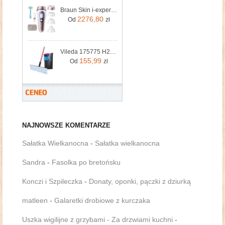
Braun Skin i-expert Pro IPL PL7432
2276,80
Od
zł
Vileda 175775 H2Pro Flat Mop Mop Podłogowy (H2PROFLATMOP)
155,99
Od
zł
NAJNOWSZE KOMENTARZE
Sałatka Wielkanocna
-
Sałatka wielkanocna
Sandra
-
Fasolka po bretońsku
Konczi i Szpileczka
-
Donaty, oponki, pączki z dziurką
matleen
-
Galaretki drobiowe z kurczaka
Uszka wigilijne z grzybami - Za drzwiami kuchni
-