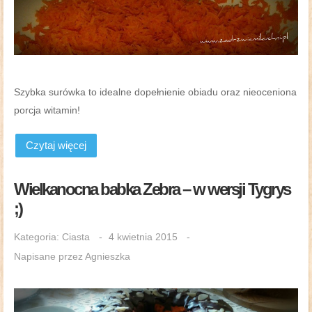
Szybka surówka to idealne dopełnienie obiadu oraz nieoceniona
porcja witamin!
Czytaj więcej
Wielkanocna babka Zebra – w wersji Tygrys
;)
Kategoria:
Ciasta
4 kwietnia 2015
Napisane przez
Agnieszka