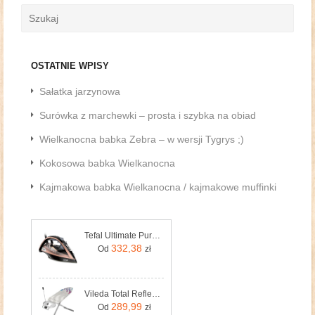
OSTATNIE WPISY
Sałatka jarzynowa
Surówka z marchewki – prosta i szybka na obiad
Wielkanocna babka Zebra – w wersji Tygrys ;)
Kokosowa babka Wielkanocna
Kajmakowa babka Wielkanocna / kajmakowe muffinki
Tefal Ultimate Pure FV9845
332,38
Od
zł
Vileda Total Reflect Plus (159385)
289,99
Od
zł