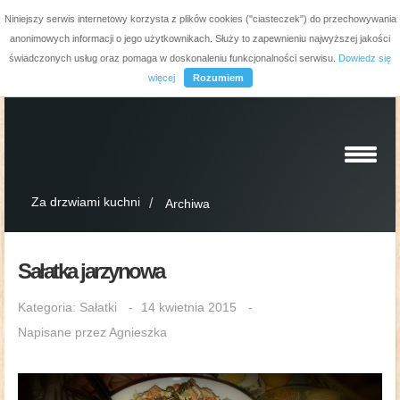
Niniejszy serwis internetowy korzysta z plików cookies ("ciasteczek") do przechowywania
anonimowych informacji o jego użytkownikach. Służy to zapewnieniu najwyższej jakości
świadczonych usług oraz pomaga w doskonaleniu funkcjonalności serwisu.
Dowiedz się
więcej
Rozumiem
Za drzwiami kuchni
Archiwa
Sałatka jarzynowa
Kategoria:
Sałatki
14 kwietnia 2015
Napisane przez
Agnieszka